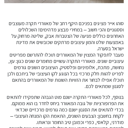
סוהו אייר מציגים בפניכם היקף רחב של מאווררי תקרה מעוצבים
וססגוניים והכי חשוב – במחירי מבצע מדהימים! השכלולים
האחרונים כוללים מניעה של הצטברות אבק, שליטה מרחוק על
באמצעות שלט והמון עיצובים מרתקים שכובשים את מדינת
ישראל בסערה.
מעבר לתפקוד המצוין של המאווררים תוכלו להתרשם מפריטים
עיצוביים שונים. מאווררי התקרה עשויים מחומרים שונים כגון: עץ,
נחושת, מתכת, אלומיניום ופלסטיק. העיצובים השונים גורמים
לפריט להוות חלק מרכזי בכל הנוגע לקו העיצובי של ביתכם ולכן
תוכלו אפילו לבחור את הזוויות השונות של המאווררים בהתאם
לסגנון שמתאים לכם.
בנוסף, לכל מאווררי התקרה ישנם מוט הגבהה שתפקידו להתאים
את הפרופורציות של גובה המאוורר ביחס לחדר בו הוא ממוקם.
בכדי להתאים את הסגנון ישנם כמה גורמים מרכזיים שכדאי
לקחת בחשבון: הצבעים השונים, התאמת הקו המנחה העיצובי –
מודרני, קלאסי, כפרי וכמובן טיב החומר ונראותו.