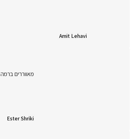
Amit Lehavi
מאווררים ברמה גבוה , שירות 24/7 ליווי מלא בתהלי
Ester Shriki