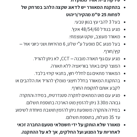
בהתקנת המאוורר יש לדאוג שקצה הלהב במרחק של
לפחות 25 ס"מ מהקיר/ריהוט
בעל 3 להבי עץ בגוון טבעי.
מגיע בגודל 48/54/60 אינץ'.
מאוורר מעוצב, שקט ועוצמתי.
בעל מנוע DC מופעל ע”י שלט, 6 מהירויות ושני כיווני אויר –
קיץ/חורף.
מגיע עם גוף תאורה מובנה – CCT, לא ניתן להוריד.
המוצר קיים באתר בווריאציה ללא תאורה.
המאוורר מתאים גם לחללי חוץ, בתנאי קירוי בלבד.
בהתקנת המאוורר בחלל חיצוני מומלץ להוריד את הלהבים או
לקבע אותם לתקופת החורף.
מגיע עם מוט המתאים לתקרה סטנדרטית, במידה והתקרה
גבוהה מ3.30 ניתן להזמין מוט הארכה בתוספת תשלום.
במידה והתקרה משופעת ניתן להזמין תושבת מיוחדת לשיפוע
עד 35 מעלות, בתוספת תשלום.
מאוורר שלא הותקן על ידי חשמלאי מטעם החברה זכאי
לאחריות על המנוע ועל החלקים, אך לא על ההתקנה.