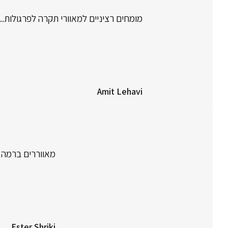
מומחים רציניים למאוורי תקרה לפרגולות..
Amit Lehavi
מאווררים ברמה גבוה , שירות 24/7 ליווי מלא בתהלי
Ester Shriki