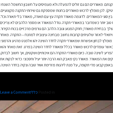
קנתם. מאווררים הם גם זולים להפעלה ולא מעמיסים על חשבון החשמל השנתי.
טיק). לכן מומלץ לרכוש מאווררים בחנות שמספקת גם שירותי התקנה מקצועיים.
סוגי המאווררים. לדוגמה מאוורר תקרה עץ עם תאורה, מאוורר בלי תאורה וכד'.
 טוב יותר כשמדובר במאווררי תקרה. גודל המאוורר או מספר הלהבים לא צריכים
שלך בבחירת מאוורר; חוזק המנוע וגובה הלהב הם גורמים מרכזיים בכוח הקירור.
ין ויזואלי לאזור שלעיתים קרובות נחשב מבחינה עיצובית למוזנח – התקרה. מאחר
מומלץ לבחון אפשרות שמאווררי תקרה לחדר השינה יהוו אלמנט מרגיע והרמוני.
אשר עומדים לרכוש מאוורר בכלל ומאוורר לחדר השינה בפרט. זאת מאחר והוא
ריע לשינה טובה. כיום מאווררי התקרה הם איכותיים ושקטים, אך חשוב לבדוק.
את המאוורר. מאוורר נקי מאבק הוא הרבה יותר יעיל וחסכוני. כדאי לנקות את
פן קבוע מדי תקופה, על מנת ליהנות מזרימת אוויר טובה ונקיה בחדר השינה.
n
Posted in
כללי
Leave a Comment
כ
מ
ת