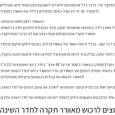
להתקרר מדי. בדרך כלל אנשים מעדיפים לא לישון עם מזגן מאחר וידוע שעלולים
להתקרר. אך זה לא קורה כאשר מפעילים בלילה את מאוורר התקרה:
המאוורר רחוק יחסית מהמיטה.
ל אותו בלילה במתינות שתאפשר שקט, קירור נעים ולא תזיק מבחינה בריאותית.
מאווררי תקרה אינם תופסים שטח רצפה וגם לא הרבה שטח תקרה.
 דבר קטן – בגלל זרימת האוויר של מאווררים לרוב הם גם ירחיקו חרקים מהחדר
חדר שינה, גודלו צריך להיות פרופורציונלי למידות החדר ולשטח הפנוי בתקרה.
התקנת מאוורר תקרה נעשית בד”כ במרכז החדר, על מנת להבטיח פיזור אוויר מיטבי. אם מעוניינים במאווררי תקרה לחדר שינה קטן בשטח של עד 10 מ”ר, ניתן להסתפק במאוורר בקוטר של עד 48 אינץ’. בחדר בינוני ששטחו עד 15 מ”ר
אינץ'. חדר השינה ממש גדול, בשטח של עד 30 מ”ר, כדאי להתקין מאוורר תקרה בקוטר 60 עד 90 אינץ'. בחלל גדול במיוחד מומלץ להתקין שני מאווררים. גודל המאוורר ביחס לגודל השטח יאפשר
למאוורר לעשות את עבודתו בנאמנות וביעילות אופטימלית.
ם יותר ויותר גם לפריט עיצובי שמאפשר לשדרג את עיצוב הפנים של חדר השינה.