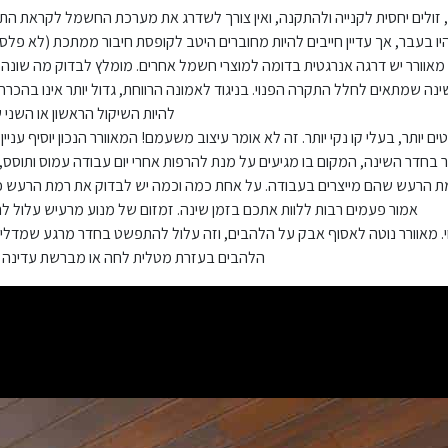
 זולים יחסית לקנייה ולהתקנה, ואין צורך לשדרג את מערכת החשמל לקראת הת
יו בעבר, אך עדיין חייבים להיות מחוברים היטב לקופסת חיבור ממתכת (לא פלס
אוורר יש דרגה אנרגטית בדומה למוצרי חשמל אחרים. מומלץ לבדוק מה שונה בין 
נה שמתאים לחלל התקרה הפנוי. בניגוד לאמונה הרווחת, גדול יותר אינו בהכרח
להיות השיקול הראשון או השני 
ם יותר, בעלי קו נקי יותר. זה לא אומר עיצוב משעמם! המאוורר הנכון יוסיף עני
 בחדר השינה, המקום בו מגיעים על מנת להרפות אחרי יום עבודה עמוס ותוסס, 
רמת הרעש שהם מייצרים בעבודה. על אחת כמה וכמה יש לבדוק את רמת הרעש כ
אמור פעמים רבות ללוות אתכם בזמן שינה. זמזום של מנוע מרעיש עלול להפ
 מאוורר נוטה לאסוף אבק על הלהבים, וזה עלול להתפשט בחדר מרגע שמדליקים 
הלהבים בעזרת מטלית לחה או מברשת עדינה באו