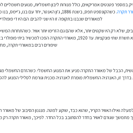
אי והחזיק במספר פטנטים אמריקאים, כולל מנורות ליבון חשמליות, מנועים חשמלי
רר תקרה
. כשהקונספט תפס, בשנת 1886, ג'ון האנטר, יחד 
למאווררים שנבנו בתקופה זו היו שני להבים. הם היו די פופול
ם, שלא רק היו שקטים יותר, אלא שהם גם הזרימו יותר אוויר. כשהתחרות המשי
אחד היה יחידת תאורה שתהיה לה נורה מותאמת למאוורר התקרה, כך שהיא תשרת שתי פונ
שיפורים רבים במאווררי תקרה, מחסכ
ראשית, הכבל של מאוורר התקרה מניע את המנוע החשמלי. כשהזרם החשמלי מגיע
ן. בדרך זו, האנרגיה החשמלית מומרת לאנרגיה מכנית וגורמת לסלילי המנוע לה
מעלה ואילו האוויר הקריר, שהוא כבד, שוקע למטה. מנגנון הסיבוב של מאוורר 
יך מתמשך שגורם לאוויר בחדר להסתובב בכל החדר. לפיכך, מאוורר תקרה רק מזי