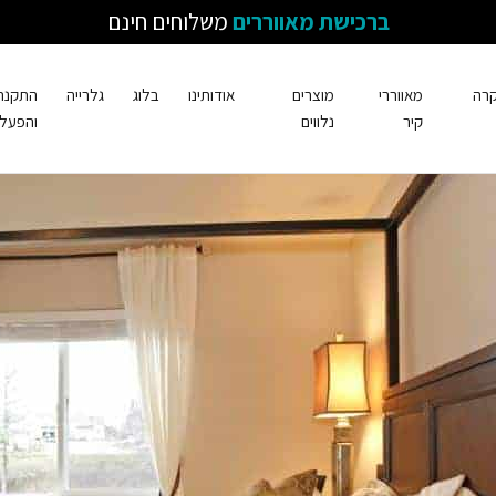
כך מא
ברכישת מאווררים
משלוחים חינם
קרה
מאווררי
מוצרים
אודותינו
בלוג
גלרייה
התקנה
קיר
נלווים
והפעל