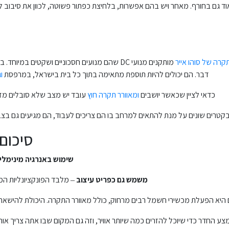
 גם בחורף. מאחר ויש בהם אפשרות, בלחיצת כפתור פשוטה, לכוון את סיבוב להבי
קרה של סוהו אייר
מותקנים מנועי DC שהם מנועים חסכוניים ושקטים
דבר. הם יכולים להיות תוספת מתאימה בתוך כל בית בישראל, במרפסת
ו
כדאי לציין שכאשר יושבים
ומאוורר תקרה חוץ
עובד יש מצב שלא סובלים מזבו
בקטרים שונים על מנת להתאים למרחב בו הם צריכים לעבוד, הם מגיעים גם בצבעי
סיכום
שימוש באנרגיה מינימלי
משמש גם כפריט עיצוב
– מלבד הפונקציונליות המ
ם היא הפעלת מכשירי חשמל רבים מרחוק, כולל מאוורר התקרה. היכולת להישא
ע החדר כדי שיוכל להזרים כמה שיותר אוויר, וזה גם המקום שבו אתה צריך אור