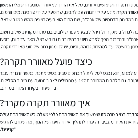
ים למכונות תפירה ושימושים אחרים, סלל את הדרך למאוורר המונע החשמלי הראשון
עם בנו, ג'יימס, בנו מאוורר תקרה מונע על ידי חגורה עם להבים, שהופעל על ידי טורבינת מים זורמים.
ריים במדינות הדרומיות של ארה"ב, שם החום הוא בעיה רצינית ממש כמו בישראל.
כה לגדול בשוק, החל דיהל לבצע מספר שילובים בגרסתו המקורית. שילוב חשוב
קציות. עד 1920, מאווררי התקרה הפכו למכשיר ביתי פופולרי בארה"ב ובהדרגה הפך לפריט חיוני בבתים רבים גם בישראל. מאז ועד היום, בוצעו
ון בחשמל ועד למהירות גבוהה, וכיום, יש לנו מגוון רחב של סוגי מאווררי תקרה.
כיצד פועל מאוורר תקרה?
 למנוע, הוא נכנס לסלילי תיל הכרוכים סביב בסיס מתכת. כאשר זרם זה עובר
סתובב. גם הלהבים המחוברים למנוע מתחילים לצבור תנועה עם סיבוב הסלילים.
דבר שעוזר בקירור האוויר במרחב.
איך מאוורר תקרה מקרר?
התקרה בנוי בצורה כזו שימשוך את האוויר החם כלפי מעלה. כשהאוויר החם עולה
ז את האוויר מסביב. זה עוזר לתהליך אידוי הזיעה של הגוף, מה שגורם להרגיש
"קרירים".