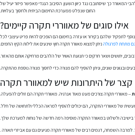
 המאוורר כך שיסתובבו נגד כיוון השעון. הסיבוב הנגדי מאפשר פיזור יעיל של
החום שנפלט ממערכת החימום הביתית ולחסוך בעלויות.
אילו סוגים של מאווררי תקרה קיימים?
 במיוחד. בנוסף לתפקיד שלהם בקירור או עזרה בחימום הם הופכים להיות פריט עיצובי לכל
גם מתחת לפרגולה
ניתן למצוא מאוורר תקרה חוץ שינעים את לילות הקיץ החמים.
בים, יתושים ושאר חרקים כי תנועת האוויר של הלהבים מרחיקה אותם מהאזור.
ם ובגוונים שונים, וניתן להוסיף להם מנורה כדי לחסוך מנורה נוספת מהתקרה.
 קצר של היתרונות שיש למאוורר תקרה
ת
– מאווררי תקרה צורכים מעט מאוד אנרגיה. מאווררי תקרה הם זולים להפעלה.
עשית של מאווררי התקרה, הם יכולים להוסיף למראה הכללי ולתחושה של חלל.
ר בישיבה ולשלוט במאוורר התקרה מוסיפה רמה חדשה של נוחות למערכת שלך.
. למרבה השמחה, דגמים רבים של מאווררי תקרה מגיעים גם עם אביזרי תאורה .