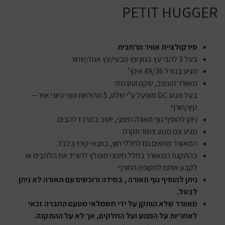
PETIT HUGGER
סירקולציית אוויר מרחבית
בעל 3 להבי עץ בגוון עץ טבעי/עץ אגוז/שחור
מגיע בגודל 49/36 אינץ’
מאוורר מעוצב, שקט ועוצמתי.
בעל מנוע DC מופעל ע”י שלט, 5 מהירויות ושני כיווני אויר –
קיץ/חורף.
ניתן להוסיף גוף תאורה חיצוני, יושב במרכז להבים.
מגיע עם מנוע צמוד תקרה
המאוורר מתאים גם לחללי חוץ, בתנאי קירוי בלבד.
בהתקנת המאוורר בחלל חיצוני מומלץ להוריד את הלהבים או
לקבע אותם לתקופת החורף.
ניתן להוסיף גוף תאורה , במידה ורוכשים עם תאורה לא ניתן
לבטל.
מאוורר שלא הותקן על ידי חשמלאי מטעם החברה זכאי
לאחריות על המנוע ועל החלקים, אך לא על ההתקנה.